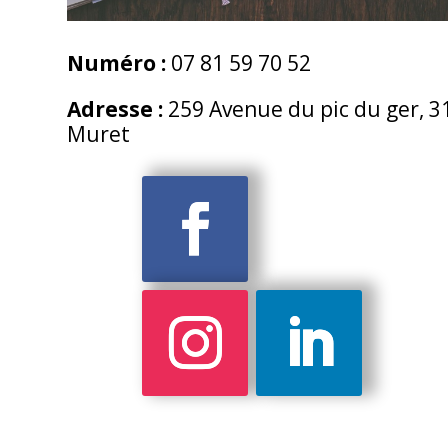
19/29°C
15/32°C
20/35°C
Numéro :
07 81 59 70 52
Data from
MeteoArt.com
Adresse :
259 Avenue du pic du ger, 3
Muret
Accueil
Contact
Politique de confidentialité
Politique de cookies
Extincteurs
Robinet d’Incendie Armé