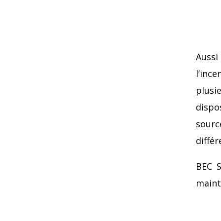
Aussi
l’inc
plusi
dispo
sourc
différ
BEC S
maint