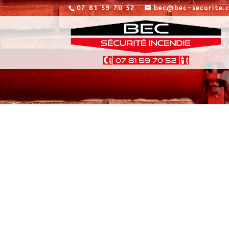
07 81 59 70 52
bec@bec-securite.