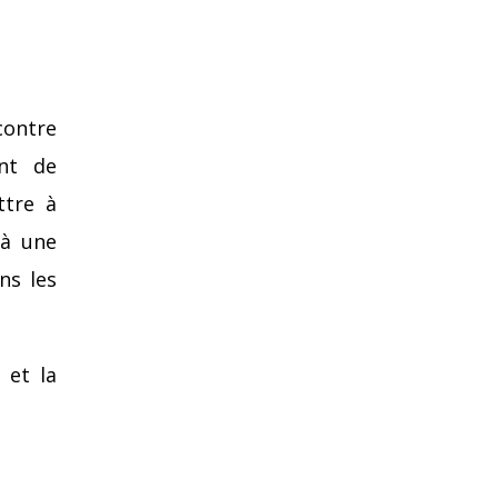
contre
ant de
ttre à
 à une
ns les
 et la